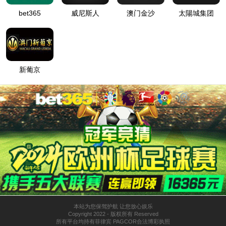
人才理念
公司本着“以人为本”的原则，提供具有竞争力的薪
酬，以吸引人才，激励人才，留住人才，从而确保公
司拥有一支稳定和优秀的员工队伍。