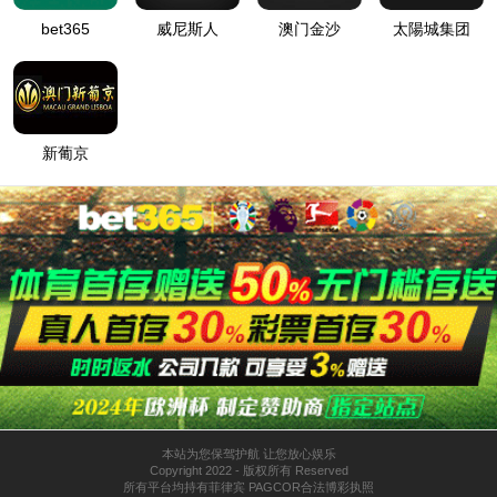
纯铜拼锰白铜束焊带 30714220219