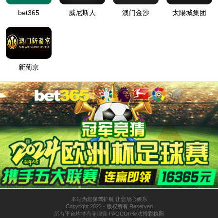
热烈祝贺350vip浦京集团官网电子通过
ISO14001&ISO45001双体系国际认证
2023.12.19