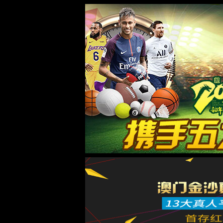
首页
走进3
京
首页
/产品中心
/
静片系列
静片 5010200555